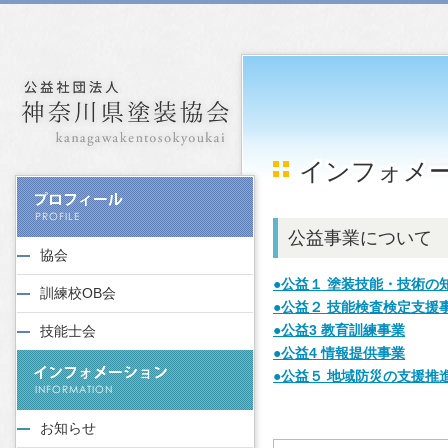
インフォメ
公益事業について
協会
●公益１ 塗装技能・技術の
訓練校OB会
●公益２ 技能検査検定支援
●公益3 教育訓練事業
技能士会
●公益4 情報提供事業
●公益５ 地域防災の支援推
お知らせ