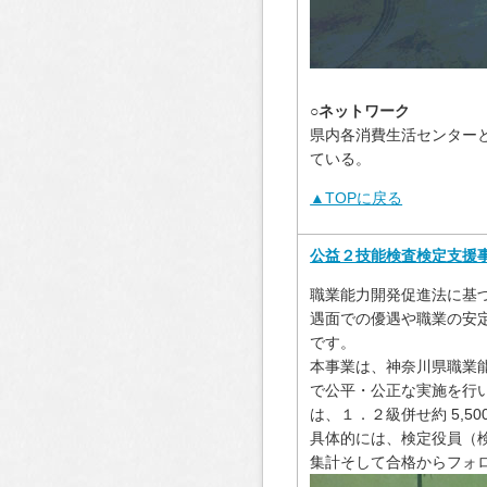
○ネットワーク
県内各消費生活センター
ている。
▲TOPに戻る
公益２技能検査検定支援
職業能力開発促進法に基づ
遇面での優遇や職業の安
です。
本事業は、神奈川県職業
で公平・公正な実施を行
は、１．２級併せ約 5,
具体的には、検定役員（
集計そして合格からフォ