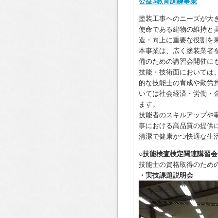
公益3教育訓練事業
塗装工事ヘのニーズが大
使命である建物の維持と
造・向上に重要な役割を
本事業は、広く塗装業者
備のための講習会開催に
技能・技術面においては
的な技能士の育成や勤労
いては社会経済・労働・
ます。
技能者のスキルアップや
事における高品質の提供
清潔で健康かつ快適な生
○技能検査検定関連講習会
技能士の資格取得のため
・実技課題説明会